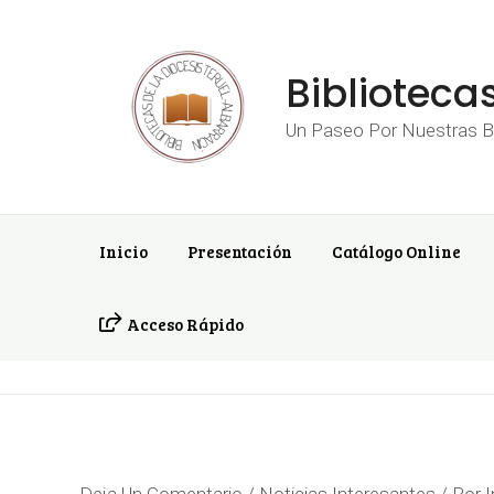
Ir
Navegación
Al
De
Contenido
Entradas
Biblioteca
Un Paseo Por Nuestras Bi
Inicio
Presentación
Catálogo Online
Acceso Rápido